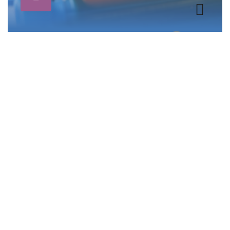
Asesoría y prueba voluntaria de VIH-APV
$
18.000
$
14.400
Añadir Al Carrito