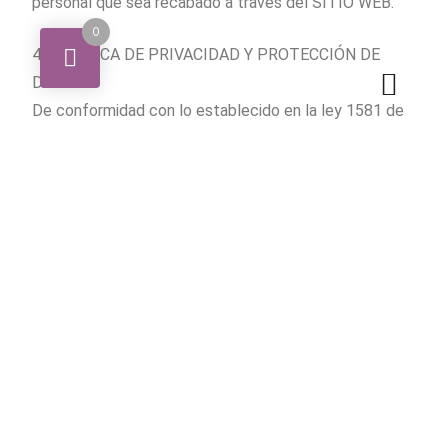
personal que sea recabado a través del SITIO WEB.
0
4. POLITICA DE PRIVACIDAD Y PROTECCIÓN DE
DATOS
De conformidad con lo establecido en la ley 1581 de
2012 que contiene la política de protección de datos
personales que a su vez reconoce y proteje el
derecho que tienen todas las personas a conocer,
actualizar y rectificar las informaciones que se hayan
recogido sobre ellas en bases de datos o archivos que
sean susceptibles de tratamiento de datos por
entidades de naturaleza privada o pública.
Además, a efecto de dar cumplimiento a lo
establecido en dicha ley, toda persona que sea
recabado a través del SITIO WEB, será tratado de
conformidad con los principios de licitud, calidad,