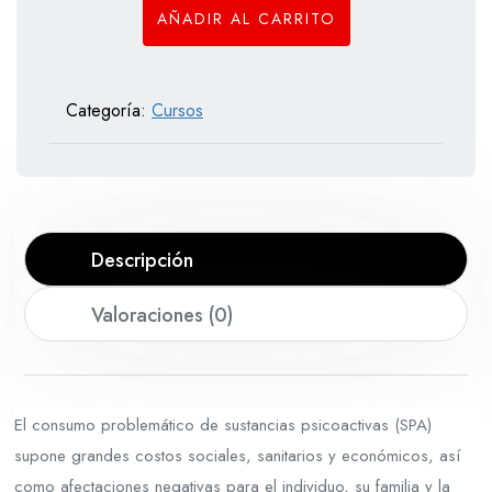
AÑADIR AL CARRITO
de
Sustancias
Psicoactivas
Categoría:
Cursos
cantidad
Descripción
Valoraciones (0)
El consumo problemático de sustancias psicoactivas (SPA)
supone grandes costos sociales, sanitarios y económicos, así
como afectaciones negativas para el individuo, su familia y la