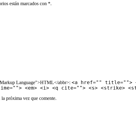
orios están marcados con *.
<a href="" title=""> 
rText Markup Language">HTML</abbr>:
time=""> <em> <i> <q cite=""> <s> <strike> <s
a la próxima vez que comente.